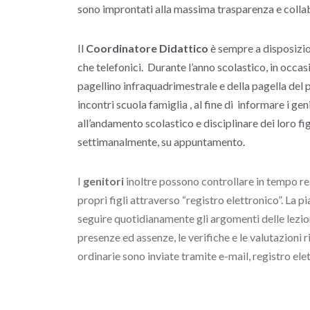
sono improntati alla massima trasparenza e colla
Il
Coordinatore Didattico
è sempre a disposizio
che telefonici. Durante l’anno scolastico, in occa
pagellino infraquadrimestrale e della pagella del
incontri scuola famiglia , al fine di informare i ge
all’andamento scolastico e disciplinare dei loro figl
settimanalmente, su appuntamento.
I
genitori
inoltre possono controllare in tempo re
propri figli attraverso “registro elettronico”. La 
seguire quotidianamente gli argomenti delle lezioni
presenze ed assenze, le verifiche e le valutazioni 
ordinarie sono inviate tramite e-mail, registro elet